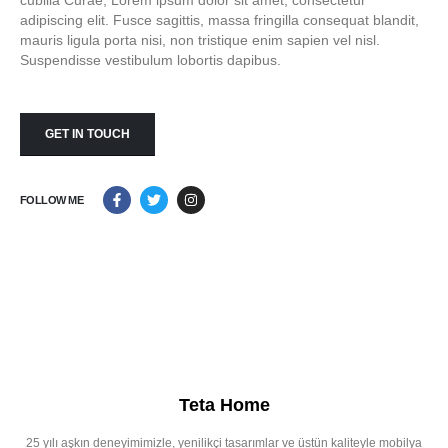
cubilia Curae; Lorem ipsum dolor sit amet, consectetur
adipiscing elit. Fusce sagittis, massa fringilla consequat blandit,
mauris ligula porta nisi, non tristique enim sapien vel nisl.
Suspendisse vestibulum lobortis dapibus.
GET IN TOUCH
FOLLOW ME
Teta Home
25 yılı aşkın deneyimimizle, yenilikçi tasarımlar ve üstün kaliteyle mobilya